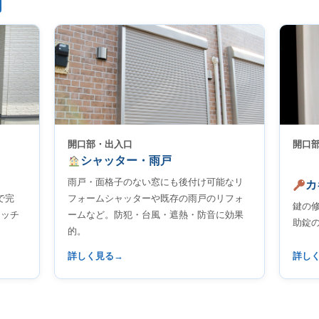
開口部・出入口
開口
シャッター・雨戸
雨戸・面格子のない窓にも後付け可能なリ
カ
で完
フォームシャッターや既存の雨戸のリフォ
鍵の
タッチ
ームなど。防犯・台風・遮熱・防音に効果
助錠
的。
詳しく見る
詳し