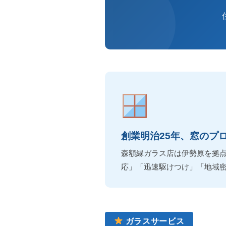
創業明治25年、窓のプ
森額縁ガラス店は伊勢原を拠
応」「迅速駆けつけ」「地域
ガラスサービス