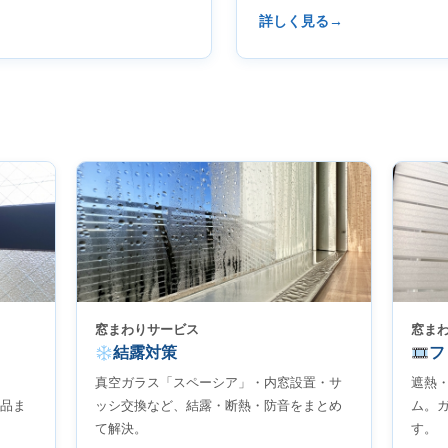
詳しく見る
窓まわりサービス
窓ま
結露対策
フ
真空ガラス「スペーシア」・内窓設置・サ
遮熱
品ま
ッシ交換など、結露・断熱・防音をまとめ
ム。
て解決。
す。