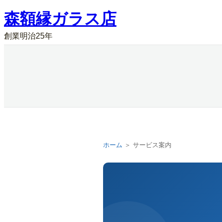
内
森額縁ガラス店
容
創業明治25年
を
ス
キ
ッ
プ
ホーム
＞ サービス案内